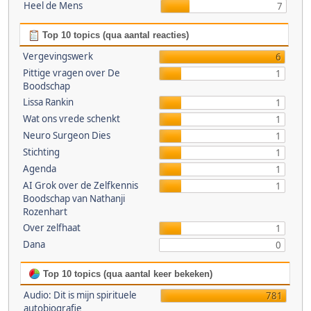
Heel de Mens
7
Top 10 topics (qua aantal reacties)
Vergevingswerk
6
Pittige vragen over De
1
Boodschap
Lissa Rankin
1
Wat ons vrede schenkt
1
Neuro Surgeon Dies
1
Stichting
1
Agenda
1
AI Grok over de Zelfkennis
1
Boodschap van Nathanji
Rozenhart
Over zelfhaat
1
Dana
0
Top 10 topics (qua aantal keer bekeken)
Audio: Dit is mijn spirituele
781
autobiografie