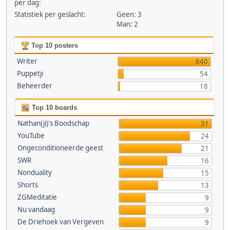
per dag:
Statistiek per geslacht:
Geen: 3
Man: 2
Top 10 posters
Writer
840
Puppetji
54
Beheerder
18
Top 10 boards
Nathan(ji)'s Boodschap
31
YouTube
24
Ongeconditioneerde geest
21
SWR
16
Nonduality
15
Shorts
13
ZGMeditatie
9
Nu vandaag
9
De Driehoek van Vergeven
9