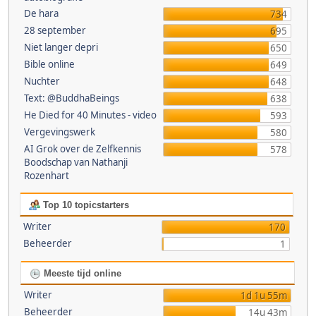
De hara
734
28 september
695
Niet langer depri
650
Bible online
649
Nuchter
648
Text: @BuddhaBeings
638
He Died for 40 Minutes - video
593
Vergevingswerk
580
AI Grok over de Zelfkennis
578
Boodschap van Nathanji
Rozenhart
Top 10 topicstarters
Writer
170
Beheerder
1
Meeste tijd online
Writer
1d 1u 55m
Beheerder
14u 43m